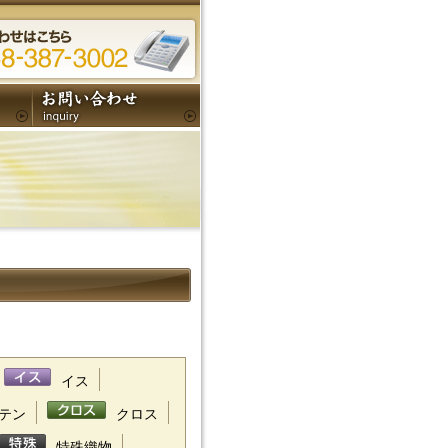
イス
テン
クロス
特殊織物