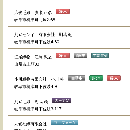
広俊毛織 廣瀬 正彦
岐阜市柳津町北塚2-68
則武センイ 有限会社 則武 勤
岐阜市柳津町下佐波4-30
江尾織物 江尾 敦之
山県市上願83
小川織物有限会社 小川 桂
岐阜市柳津町下佐波4-9
則武毛織 則武 茂
岐阜市柳津町下佐波3-117
丸愛毛織有限会社