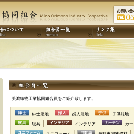
美濃織物工業協同組合員をご紹介致します。
紳士服地
婦人服地
子供服地
寝具
インテリア
カー
ユニフォーム
自動車関連資材