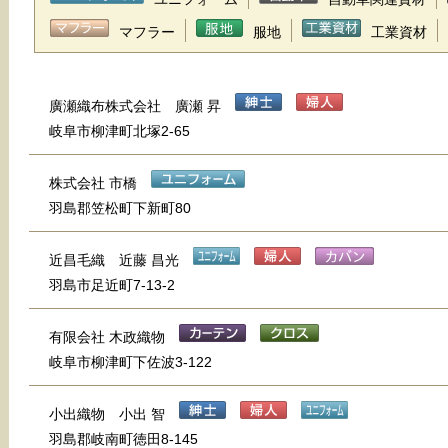
マフラー
服地
工業資材
廣瀬織布株式会社 廣瀬 昇
岐阜市柳津町北塚2-65
株式会社 市橋
羽島郡笠松町下新町80
近昌毛織 近藤 昌光
羽島市足近町7-13-2
有限会社 木政織物
岐阜市柳津町下佐波3-122
小出織物 小出 智
羽島郡岐南町徳田8-145